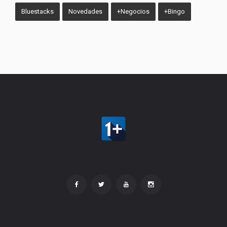
Bluestacks
Novedades
+Negocios
+Bingo